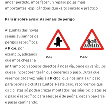
andar perdido, imos facer un repaso polas máis
importantes, explicándoas dun xeito sinxelo e práctico.
Para ir sobre aviso: As señais de perigo
Algunhas das novas
señais avísannos de
perigos específicos.
A
P-1e
, por
exemplo, adícanos
P-1e
P-20c
que imos chegar a
un tramo con accesos directos á nosa vía, onde os vehículos
que se incorporen terán que cedernos o paso. Outra que
veremos cada vez máis é a
P-20c
, que nos sinala un paso
para peóns e ciclistas xuntos. Neste caso, recordemos que
os ciclistas só poden cruzar montados nas súas bicicletas se
o paso é específico para eles; se é de peóns, deben baixarse
e pasar camiñando.