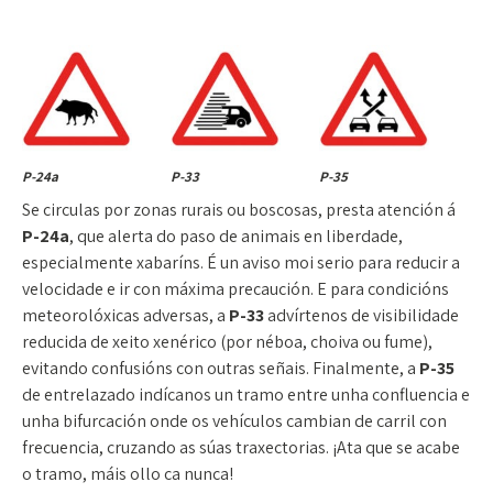
P-24a
P-33
P-35
Se circulas por zonas rurais ou boscosas, presta atención á
P-24a
, que alerta do paso de animais en liberdade,
especialmente xabaríns. É un aviso moi serio para reducir a
velocidade e ir con máxima precaución. E para condicións
meteorolóxicas adversas, a
P-33
advírtenos de visibilidade
reducida de xeito xenérico (por néboa, choiva ou fume),
evitando confusións con outras señais. Finalmente, a
P-35
de entrelazado indícanos un tramo entre unha confluencia e
unha bifurcación onde os vehículos cambian de carril con
frecuencia, cruzando as súas traxectorias. ¡Ata que se acabe
o tramo, máis ollo ca nunca!