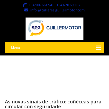
+34 986 661 541 | +34 628 693 823
info @ talleres.guillermotor.com
Menu
As novas sinais de tráfico: coñéceas para
circular con seguridade