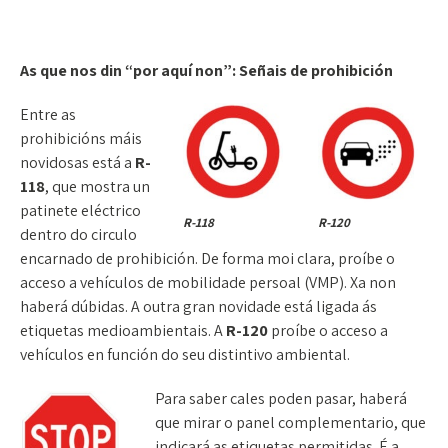
As que nos din “por aquí non”: Señais de prohibición
Entre as
prohibicións máis
novidosas está a
R-
118
, que mostra un
patinete eléctrico
R-118
R-120
dentro do circulo
encarnado de prohibición. De forma moi clara, proíbe o
acceso a vehículos de mobilidade persoal (VMP). Xa non
haberá dúbidas. A outra gran novidade está ligada ás
etiquetas medioambientais. A
R-120
proíbe o acceso a
vehículos en función do seu distintivo ambiental.
Para saber cales poden pasar, haberá
que mirar o panel complementario, que
indicará as etiquetas permitidas. É a