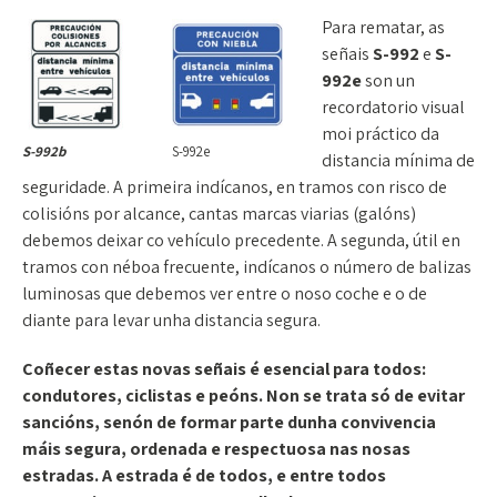
Para rematar, as
señais
S-992
e
S-
992e
son un
recordatorio visual
moi práctico da
S-992b
S-992e
distancia mínima de
seguridade. A primeira indícanos, en tramos con risco de
colisións por alcance, cantas marcas viarias (galóns)
debemos deixar co vehículo precedente. A segunda, útil en
tramos con néboa frecuente, indícanos o número de balizas
luminosas que debemos ver entre o noso coche e o de
diante para levar unha distancia segura.
Coñecer estas novas señais é esencial para todos:
condutores, ciclistas e peóns. Non se trata só de evitar
sancións, senón de formar parte dunha convivencia
máis segura, ordenada e respectuosa nas nosas
estradas. A estrada é de todos, e entre todos