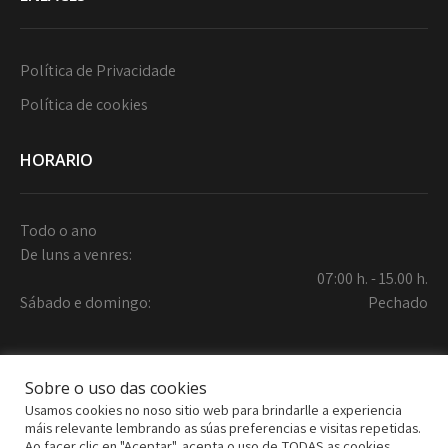
Política de Privacidade
Política de cookies
HORARIO
Todo o ano
De luns a venres:
07:00 h. - 15.00 h.
Sábado e domingo:
Pechado
Sobre o uso das cookies
Usamos cookies no noso sitio web para brindarlle a experiencia
máis relevante lembrando as súas preferencias e visitas repetidas.
Ao facer clic en "Aceptar", acepta o uso de TODAS as cookies.