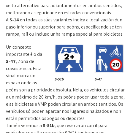
xeito alternativo para adiantamentos en ambos sentidos,
mellorando a seguridade en estradas convencionais.
A
S-14
en todas as súas variantes indica a localización dun
paso inferior ou superior para peóns, especificando se ten
rampa, raíl ou incluso unha rampa especial para bicicletas.
Un concepto
importante é o da
S-47
, Zona de
coexistencia. Esta
sinal marca un
S-51b
S-47
espazo onde os
peóns son a prioridade absoluta. Nela, os vehículos circulan
a un máximo de 20 km/h, os peóns poden usar toda a zona,
e as bicicletas e VMP poden circular en ambos sentidos. Os
vehículos só poden aparcar nos lugares sinalizados e non
están permitidos os xogos ou deportes.
Tamén veremos a
S-51b
, que reserva un carril para
vehículos con alta ocupación (VAO), indicando no