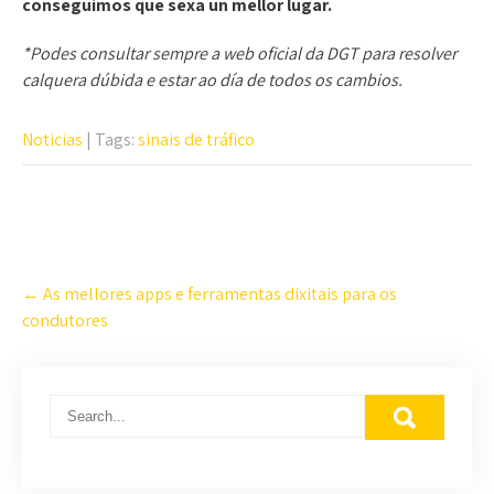
conseguimos que sexa un mellor lugar.
*Podes consultar sempre a web oficial da DGT para resolver
calquera dúbida e estar ao día de todos os cambios.
Noticias
| Tags:
sinais de tráfico
Navegación
←
As mellores apps e ferramentas dixitais para os
nas
condutores
Publicacións