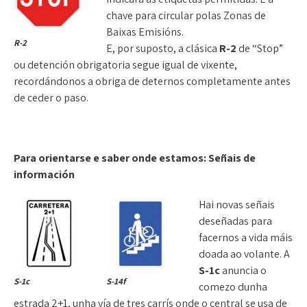
chave para circular polas Zonas de
Baixas Emisións.
R-2
E, por suposto, a clásica
R-2
de “Stop”
ou detención obrigatoria segue igual de vixente,
recordándonos a obriga de deternos completamente antes
de ceder o paso.
Para orientarse e saber onde estamos: Señais de
información
Hai novas señais
deseñadas para
facernos a vida máis
doada ao volante. A
S-1c
anuncia o
S-1c
S-14f
comezo dunha
estrada 2+1, unha vía de tres carrís onde o central se usa de