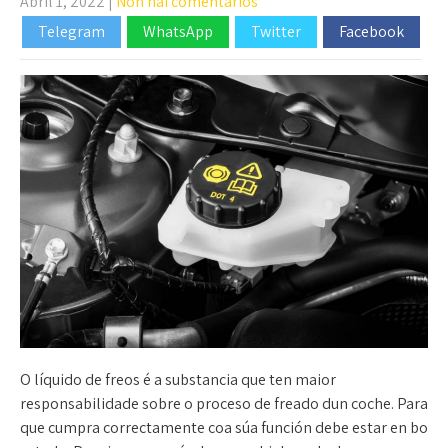
Abril 1, 2022
|
Non hai comentarios
Telegram
WhatsApp
Twitter
Facebook
O líquido de freos é a substancia que ten maior
responsabilidade sobre o proceso de freado dun coche. Para
que cumpra correctamente coa súa función debe estar en bo