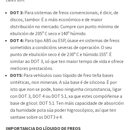
DOT 3:
Para sistemas de freos convencionais, é dicir, de
discos, tambor. É o máis económico e de maior
distribución no mercado. Cumpre cun punto mínimo de
ebulición de 205º C seco e 140º húmido.
DOT 4:
Para tipo ABS ou ESP, úsase en sistemas de freos
sometidos a condicións severas de operación. O seu
punto de ebulición seco é de 230º C e húmido 155º. É
similar ao DOT 3, só que ten maior tempo de vida e ofrece
mellores prestacións.
DOT5:
Para vehículos cuxo líquido de freo teña bases
sintéticas, non minerais. A súa base é de silicona. É por
isto que non se pode, baixo ningunha circunstancia, ligar
con DOT 3, DOT 4 ou DOT 5.1, xa que estes compóñense a
base de glicol. DOT 5.1: Ten máis capacidade de absorción
da humidade pola súa poder higroscópico, así que ten
vantaxe sobre os DOT3 e 4.
IMPORTANCIA DO LÍQUIDO DE FREOS