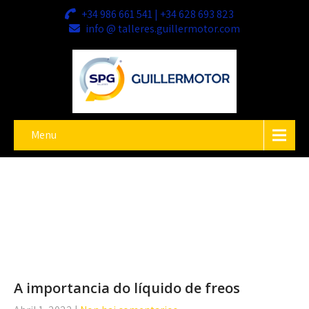
+34 986 661 541 | +34 628 693 823
info @ talleres.guillermotor.com
Menu
A importancia do líquido de freos