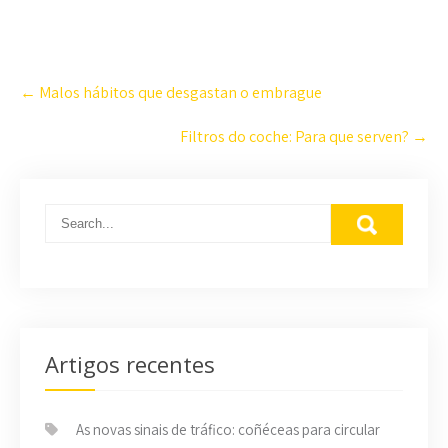
Navegación
←
Malos hábitos que desgastan o embrague
nas
Publicacións
Filtros do coche: Para que serven?
→
Artigos recentes
As novas sinais de tráfico: coñéceas para circular