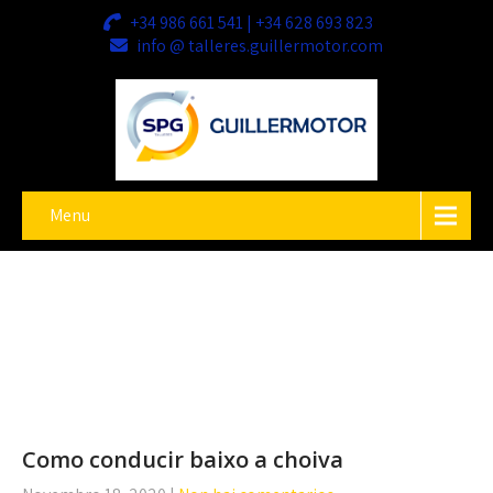
+34 986 661 541 | +34 628 693 823
info @ talleres.guillermotor.com
Menu
Como conducir baixo a choiva