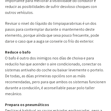
importante para mellorar a visibilidade do condutor e
reducir as posibilidades de sufrir desvíoso choques con
outros vehículos.
Revisar o nivel do líquido do limpiaparabrisas é un dos
pasos para contemplar durante o mantemento deste
elemento, porque aínda que sexa pouco frecuente, pode
darse o caso que a auga se conxele co frío do exterior.
Reduce o bafo
O bafo é outro dos inimigos nos días de choiva e para
reducilo hai que acender o aire condicionado, conectar os
sistemas antivaho do coche ou baixar levemente o portelo.
De todas, as dúas primeiras opcións son as máis
recomendadas, pero para que ambos os sistemas funcionen
durante a condución, é aconsellable pasar polo taller
mecánico.
Prepara os pneumáticos
Deslizar é habitual ao cruzar estradas encharcadas, pero a