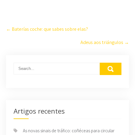
Navegación
←
Baterías coche: que sabes sobre elas?
nas
Publicacións
Adeus aos triángulos
→
Artigos recentes
As novas sinais de tráfico: coñéceas para circular